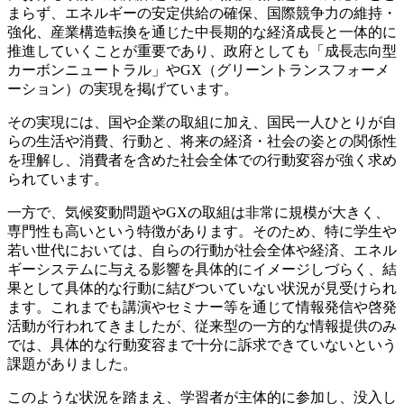
まらず、エネルギーの安定供給の確保、国際競争力の維持・
強化、産業構造転換を通じた中長期的な経済成長と一体的に
推進していくことが重要であり、政府としても「成長志向型
カーボンニュートラル」やGX（グリーントランスフォーメ
ーション）の実現を掲げています。
その実現には、国や企業の取組に加え、国民一人ひとりが自
らの生活や消費、行動と、将来の経済・社会の姿との関係性
を理解し、消費者を含めた社会全体での行動変容が強く求め
られています。
一方で、気候変動問題やGXの取組は非常に規模が大きく、
専門性も高いという特徴があります。そのため、特に学生や
若い世代においては、自らの行動が社会全体や経済、エネル
ギーシステムに与える影響を具体的にイメージしづらく、結
果として具体的な行動に結びついていない状況が見受けられ
ます。これまでも講演やセミナー等を通じて情報発信や啓発
活動が行われてきましたが、従来型の一方的な情報提供のみ
では、具体的な行動変容まで十分に訴求できていないという
課題がありました。
このような状況を踏まえ、学習者が主体的に参加し、没入し