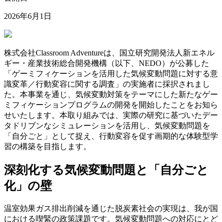
2026年6月1日
株式会社Classroom Adventureは、国立研究開発法人新エネル
ギー・産業技術総合開発機構（以下、NEDO）が公募した
「ゲーミフィケーションを活用した気候変動問題に対する意
識変革／行動変容に関する調査」の実施者に採択されまし
た。本事業を通じ、気候変動対策をテーマにした新たなゲー
ミフィケーションプログラムの開発を開始したことをお知ら
せいたします。本取り組みでは、実際の研究に基づいたデー
タドリブンなシミュレーションを活用し、気候変動問題を
「自分ごと」として捉え、行動変容を促す画期的な体験型学
習の構築を目指します。
深刻化する気候変動問題と「自分ごと
化」の壁
温室効果ガス排出削減を通じた脱炭素社会の実現は、我が国
における喫緊の政策課題です。気候変動問題への対応にとど