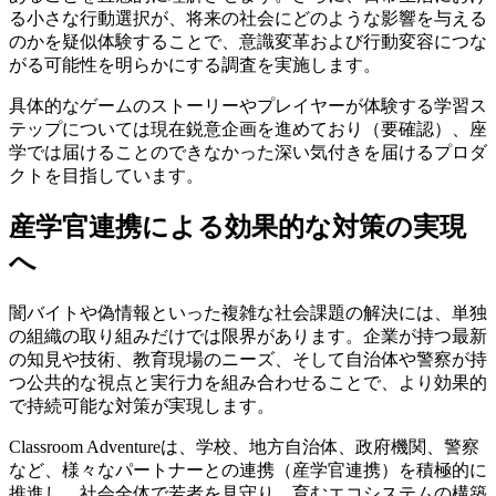
る小さな行動選択が、将来の社会にどのような影響を与える
のかを疑似体験することで、意識変革および行動変容につな
がる可能性を明らかにする調査を実施します。
具体的なゲームのストーリーやプレイヤーが体験する学習ス
テップについては現在鋭意企画を進めており（要確認）、座
学では届けることのできなかった深い気付きを届けるプロダ
クトを目指しています。
産学官連携による効果的な対策の実現
へ
闇バイトや偽情報といった複雑な社会課題の解決には、単独
の組織の取り組みだけでは限界があります。企業が持つ最新
の知見や技術、教育現場のニーズ、そして自治体や警察が持
つ公共的な視点と実行力を組み合わせることで、より効果的
で持続可能な対策が実現します。
Classroom Adventureは、学校、地方自治体、政府機関、警察
など、様々なパートナーとの連携（産学官連携）を積極的に
推進し、社会全体で若者を見守り、育むエコシステムの構築