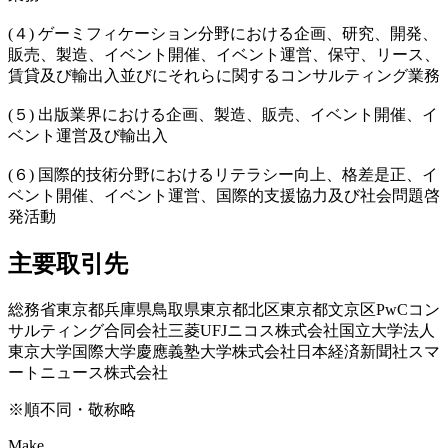
(４) ゲーミフィケーション分野における企画、研究、開発、
販売、製造、イベント開催、イベント運営、保守、リース、
賃貸及び輸出⼊並びにそれらに関するコンサルティング業務
(５) 出版業界における企画、製造、販売、イベント開催、イ
ベント運営及び輸出⼊
(６) 国際的技術分野におけるリテラシー向上、格差是正、イ
ベント開催、イベント運営、国際的⽀援協⼒及び社会問題啓
発活動
主要取引先
総務省
東京都
兵庫県
鳥取県
東京都北区
東京都文京区
PwCコン
サルティング合同会社
三菱UFJニコス株式会社
国立大学法人
東京大学
国際大学
慶應義塾大学
株式会社日本経済新聞社
スマ
ートニュース株式会社
※順不同・敬称略
Make