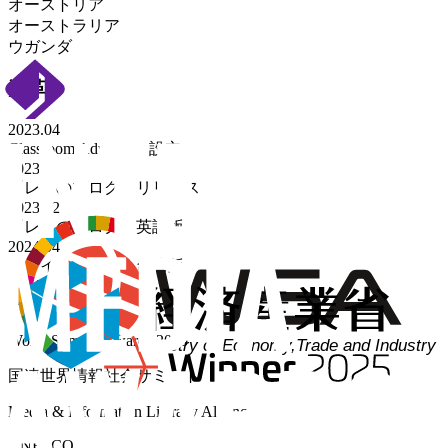
オーストリア
オーストラリア
ウガンダ
沿革
2023.04
Classroom Adventure 設立
2023.05
『レイのブログ』リリース
2023.12
『レイのブログ』英語版
2024.04
『レイのブログ』台湾版
2024.12
『レイの失踪』リリース
World Summit Awards 2026
国連世界情報社会サミット
Media & Information Literacy Alliance
UNESCO