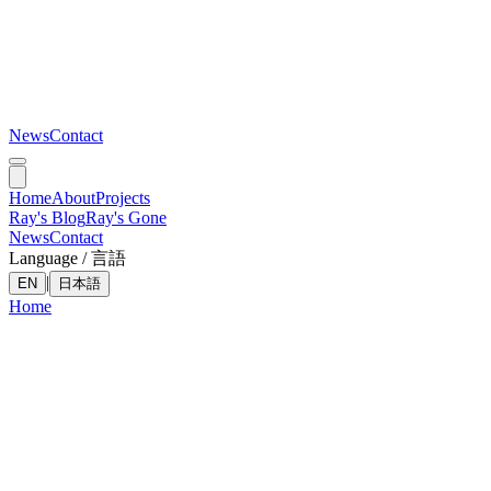
News
Contact
Home
About
Projects
Ray's Blog
Ray's Gone
News
Contact
Language / 言語
|
EN
日本語
Home