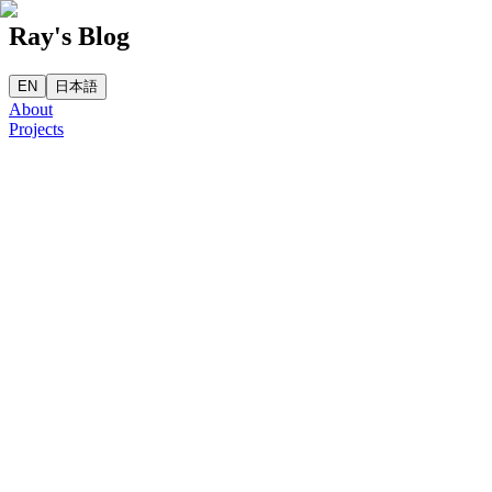
Ray's Blog
EN
日本語
About
Projects